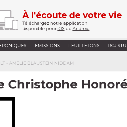
À l'écoute de votre vie
Téléchargez notre application
disponible pour
iOS
où
Android
HRONIQUES
EMISSIONS
FEUILLETONS
RCJ ST
ULT - AMÉLIE BLAUSTEIN NIDDAM
de Christophe Honor