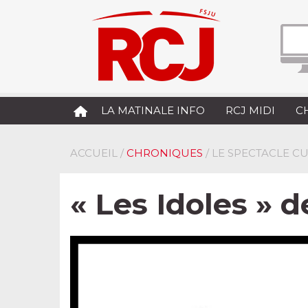
LA MATINALE INFO
RCJ MIDI
C
ACCUEIL
/
CHRONIQUES
/ LE SPECTACLE C
« Les Idoles » 