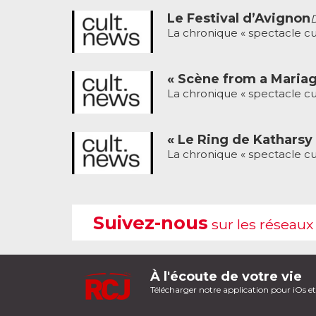
Le Festival d’Avignon
D
La chronique « spectacle cu
« Scène from a Maria
La chronique « spectacle cu
« Le Ring de Katharsy 
La chronique « spectacle cu
Suivez-nous
sur les réseaux
À l'écoute de votre vie
Télécharger notre application pour iOs e