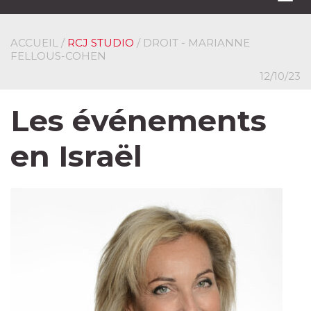
navi
ACCUEIL
/
RCJ STUDIO
/ DROIT - MARIANNE
FELLOUS-COHEN
12/10/23
Les événements
en Israël