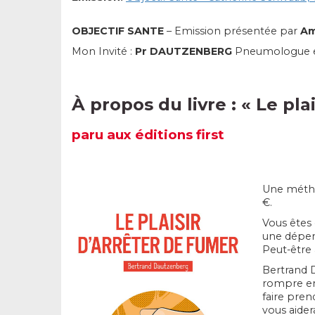
OBJECTIF SANTE
– Emission présentée par
Am
Mon Invité :
Pr DAUTZENBERG
Pneumologue et t
À propos du livre :
« Le pla
paru
aux éditions first
Une méthod
€.
Vous êtes 
une dépen
Peut-être 
Bertrand 
rompre enf
faire
prend
vous aide