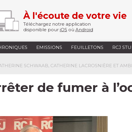
À l'écoute de votre vie
Téléchargez notre application
disponible pour
iOS
où
Android
HRONIQUES
EMISSIONS
FEUILLETONS
RCJ ST
 CATHERINE SCHWAAB, CATHERINE LACROSNIÈRE ET AMB
rrêter de fumer à l’