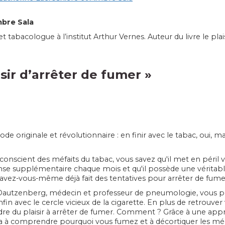
bre Sala
abacologue à l’institut Arthur Vernes. Auteur du livre le plaisi
isir d’arrêter de fumer
»
e originale et révolutionnaire : en finir avec le tabac, oui, mai
conscient des méfaits du tabac, vous savez qu'il met en péril vo
se supplémentaire chaque mois et qu'il possède une véritabl
avez-vous-même déjà fait des tentatives pour arrêter de fumer,
Dautzenberg, médecin et professeur de pneumologie, vous 
in avec le cercle vicieux de la cigarette. En plus de retrouver
re du plaisir à arrêter de fumer
. Comment ? Grâce à une app
ra à comprendre pourquoi vous fumez et à décortiquer les mé