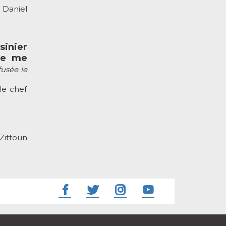
 Daniel
inier
 je me
fusée le
le chef
Zittoun