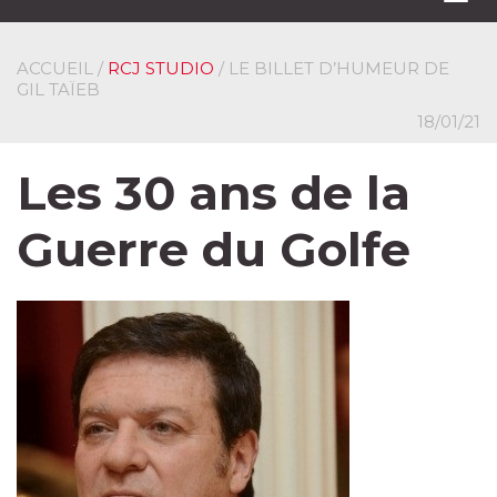
navi
ACCUEIL
/
RCJ STUDIO
/ LE BILLET D’HUMEUR DE
GIL TAÏEB
18/01/21
Les 30 ans de la
Guerre du Golfe