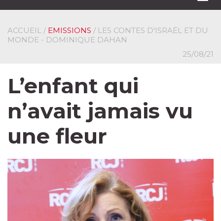
navi
ACCUEIL
/
EMISSIONS
/ LES CONTES D'ISRAËL ET DU
MONDE - DOMINIQUE DAHAN
25/08/21
L’enfant qui
n’avait jamais vu
une fleur