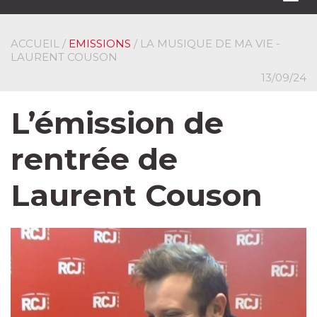
navi
ACCUEIL
/
EMISSIONS
/ LA MUSIQUE DE MA VIE -
LAURENT COUSON
13/09/24
L’émission de
rentrée de
Laurent Couson