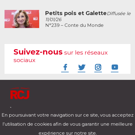
Petits pois et Galette
Diffusée le
11/01/26
N°239 – Conte du Monde
Suivez-nous
sur les réseaux
sociaux
À l'écoute de votre vie
En poursuivant votre navigation sur ce site, vous acceptez
Télécharger notre application pour iOs et Android
l’utilisation de cookies afin de vous garantir une meilleure
expérience sur notre site.