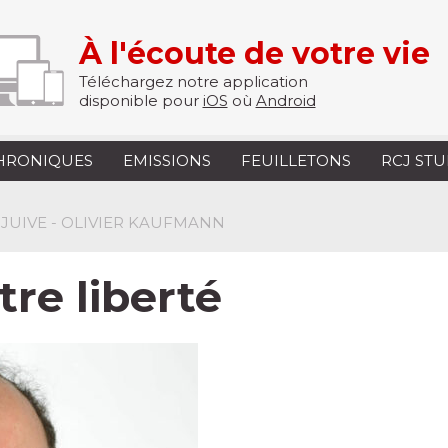
À l'écoute de votre vie
Téléchargez notre application
disponible pour
iOS
où
Android
HRONIQUES
EMISSIONS
FEUILLETONS
RCJ ST
 JUIVE - OLIVIER KAUFMANN
re liberté