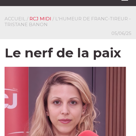
navi
ACCUEIL
/
RCJ MIDI
/ L'HUMEUR DE FRANC-TIREUR -
TRISTANE BANON
05/06/25
Le nerf de la paix