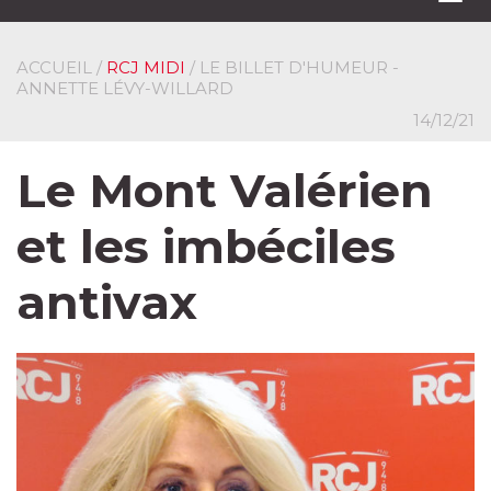
navi
ACCUEIL
/
RCJ MIDI
/ LE BILLET D'HUMEUR -
ANNETTE LÉVY-WILLARD
14/12/21
Le Mont Valérien
et les imbéciles
antivax