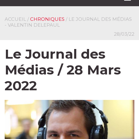
navi
ACCUEIL
/
CHRONIQUES
/ LE JOURNAL DES MÉDIAS
- VALENTIN DELEPAUL
28/03/22
Le Journal des
Médias / 28 Mars
2022