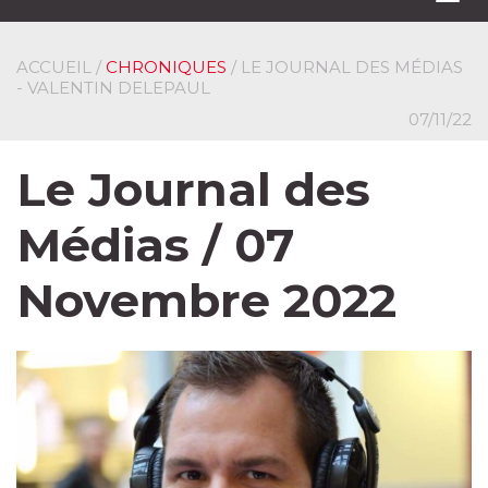
navi
ACCUEIL
/
CHRONIQUES
/ LE JOURNAL DES MÉDIAS
- VALENTIN DELEPAUL
07/11/22
Le Journal des
Médias / 07
Novembre 2022