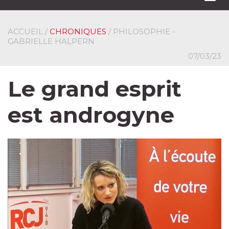
navi
ACCUEIL
/
CHRONIQUES
/ PHILOSOPHIE -
GABRIELLE HALPERN
07/03/23
Le grand esprit
est androgyne