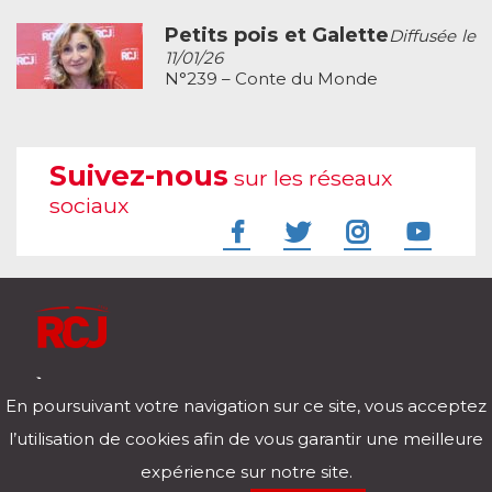
Petits pois et Galette
Diffusée le
11/01/26
N°239 – Conte du Monde
Suivez-nous
sur les réseaux
sociaux
À l'écoute de votre vie
En poursuivant votre navigation sur ce site, vous acceptez
Télécharger notre application pour iOs et Android
l’utilisation de cookies afin de vous garantir une meilleure
expérience sur notre site.
RCJ en direct