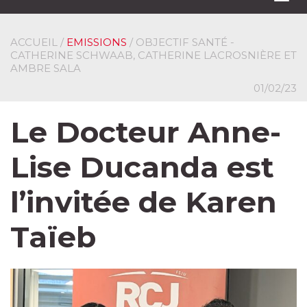
navi
ACCUEIL
/
EMISSIONS
/ OBJECTIF SANTÉ -
CATHERINE SCHWAAB, CATHERINE LACROSNIÈRE ET
AMBRE SALA
01/02/23
Le Docteur Anne-
Lise Ducanda est
l’invitée de Karen
Taïeb