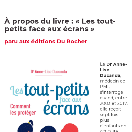
À propos du livre :
« Les tout-
petits face aux
écrans »
paru
aux éditions Du Rocher
Le
Dr Anne-
Lise
Ducanda
,
médecin de
PMI,
s'interroge
quand, entre
2003 et 2017,
elle reçoit
sept fois
plus
d'enfants en
difficulté