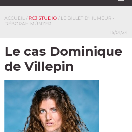
navi
ACCUEIL
/
RCJ STUDIO
/ LE BILLET D'HUMEUR -
DÉBORAH MÜNZER
15/01/24
Le cas Dominique
de Villepin