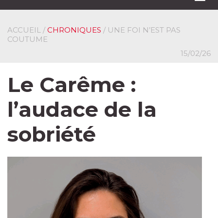
navi
ACCUEIL
/
CHRONIQUES
/ UNE FOI N’EST PAS
COUTUME
15/02/26
Le Carême :
l’audace de la
sobriété