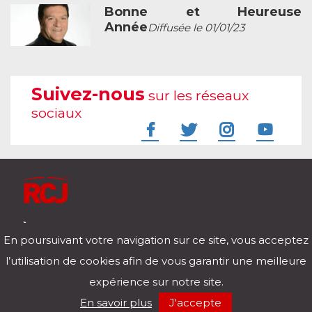
Bonne et Heureuse
Année
Diffusée le 01/01/23
Suivez-nous
sur les réseaux
sociaux
À l'écoute de votre vie
En poursuivant votre navigation sur ce site, vous acceptez
Télécharger notre application pour iOs et Android
l’utilisation de cookies afin de vous garantir une meilleure
expérience sur notre site.
RCJ en direct
En savoir plus
J'accepte
00:00
/
00:00