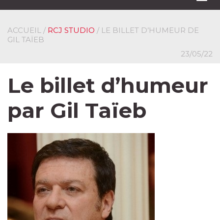
navi
ACCUEIL
/
RCJ STUDIO
/ LE BILLET D’HUMEUR DE
GIL TAÏEB
23/05/22
Le billet d’humeur
par Gil Taïeb