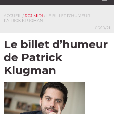
navi
ACCUEIL
/
RCJ MIDI
/ LE BILLET D'HUMEUR -
PATRICK KLUGMAN
06/10/21
Le billet d’humeur
de Patrick
Klugman