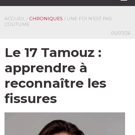
navi
ACCUEIL
/
CHRONIQUES
/ UNE FOI N’EST PAS
COUTUME
05/07/26
Le 17 Tamouz :
apprendre à
reconnaître les
fissures