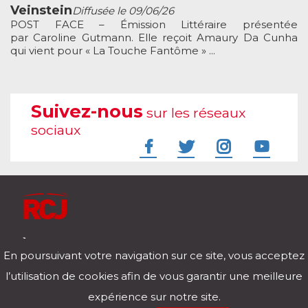
Veinstein
Diffusée le 09/06/26
POST FACE – Émission Littéraire présentée
par Caroline Gutmann. Elle reçoit Amaury Da Cunha
qui vient pour « La Touche Fantôme » ...
Suivez-nous
sur les réseaux
sociaux
À l'écoute de votre vie
En poursuivant votre navigation sur ce site, vous acceptez
Télécharger notre application pour iOs et Android
l’utilisation de cookies afin de vous garantir une meilleure
expérience sur notre site.