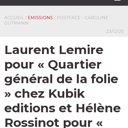
navi
ACCUEIL
/
EMISSIONS
/ POSTFACE - CAROLINE
GUTMANN
23/12/25
Laurent Lemire
pour « Quartier
général de la folie
» chez Kubik
editions et Hélène
Rossinot pour «