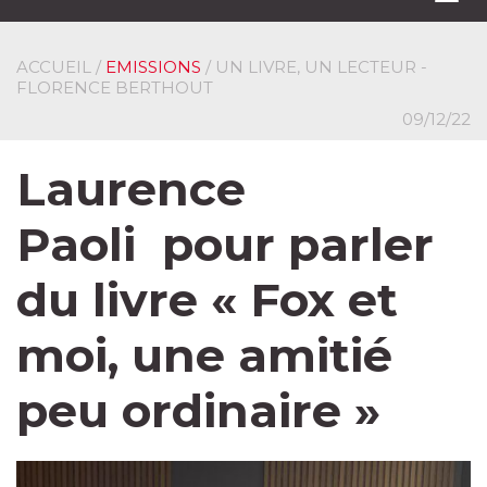
navi
ACCUEIL
/
EMISSIONS
/ UN LIVRE, UN LECTEUR -
FLORENCE BERTHOUT
09/12/22
Laurence
Paoli pour parler
du livre « Fox et
moi, une amitié
peu ordinaire »