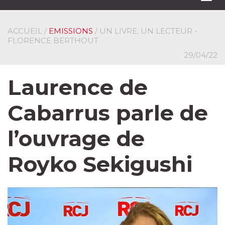
navi
ACCUEIL
/
EMISSIONS
/ UN LIVRE, UN LECTEUR -
FLORENCE BERTHOUT
29/04/22
Laurence de
Cabarrus parle de
l’ouvrage de
Royko Sekigushi