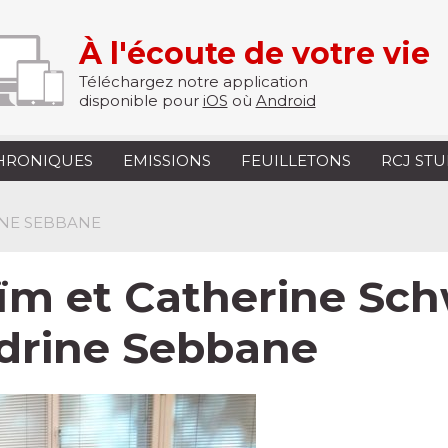
À l'écoute de votre vie
Téléchargez notre application
disponible pour
iOS
où
Android
HRONIQUES
EMISSIONS
FEUILLETONS
RCJ ST
INE SEBBANE
m et Catherine Sch
ndrine Sebbane