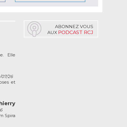
ABONNEZ VOUS
PODCAST RCJ
AUX
. Elle
2/07/26
oses et
ierry
26
m Spira