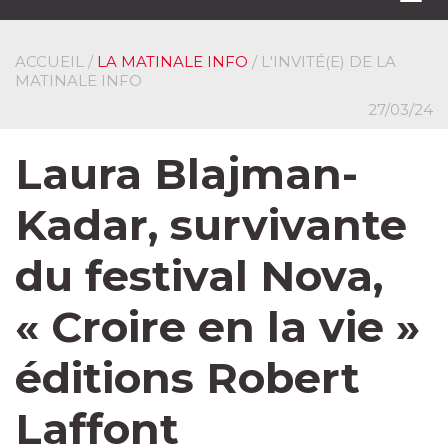
navi
ACCUEIL
/
LA MATINALE INFO
/ L'INVITÉ(E) DE LA
MATINALE INFO
27/03/24
Laura Blajman-
Kadar, survivante
du festival Nova,
« Croire en la vie »
éditions Robert
Laffont