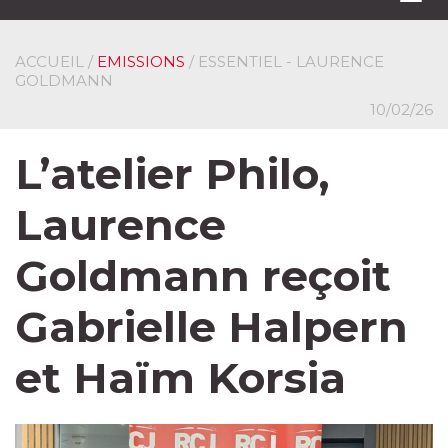
navi
ACCUEIL
/
EMISSIONS
/ ESSENTIEL - LAURENCE
GOLDMANN
10/02/26
L’atelier Philo,
Laurence
Goldmann reçoit
Gabrielle Halpern
et Haïm Korsia