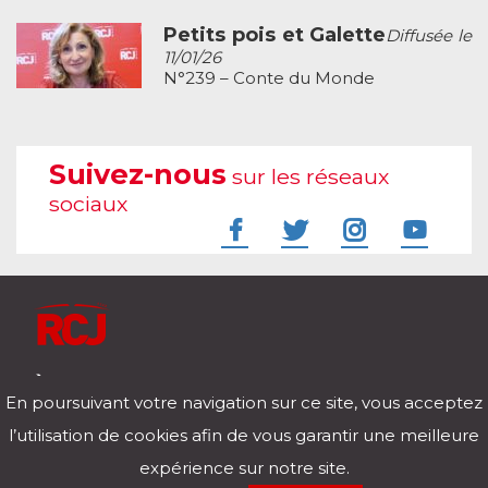
Petits pois et Galette
Diffusée le
11/01/26
N°239 – Conte du Monde
Suivez-nous
sur les réseaux
sociaux
À l'écoute de votre vie
En poursuivant votre navigation sur ce site, vous acceptez
Télécharger notre application pour iOs et Android
l’utilisation de cookies afin de vous garantir une meilleure
expérience sur notre site.
RCJ en direct