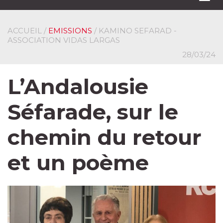
navi
ACCUEIL
/
EMISSIONS
/ KAMINO SEFARAD -
ASSOCIATION VIDAS LARGAS
28/03/24
L’Andalousie
Séfarade, sur le
chemin du retour
et un poème