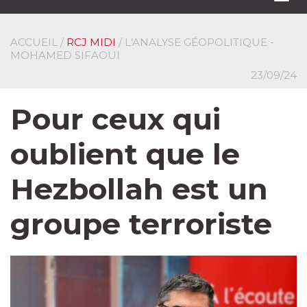
navi
ACCUEIL
/
RCJ MIDI
/ L'ANALYSE GÉOPOLITIQUE -
MOHAMED SIFAOUI
23/09/24
Pour ceux qui
oublient que le
Hezbollah est un
groupe terroriste