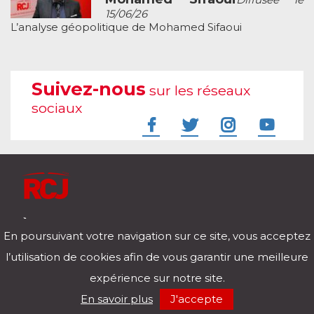
15/06/26
L’analyse géopolitique de Mohamed Sifaoui
Suivez-nous
sur les réseaux
sociaux
À l'écoute de votre vie
En poursuivant votre navigation sur ce site, vous acceptez
Télécharger notre application pour iOs et Android
l’utilisation de cookies afin de vous garantir une meilleure
expérience sur notre site.
RCJ en direct
En savoir plus
J'accepte
00:00
/
00:00
Mentions légales
Politique de confidentialité
Nos podcasts