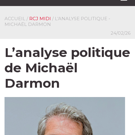
navi
ACCUEIL
/
RCJ MIDI
/ L'ANALYSE POLITIQUE -
MICHAËL DARMON
24/02/26
L’analyse politique
de Michaël
Darmon