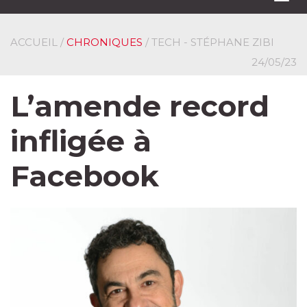
navi
ACCUEIL
/
CHRONIQUES
/ TECH - STÉPHANE ZIBI
24/05/23
L’amende record
infligée à
Facebook