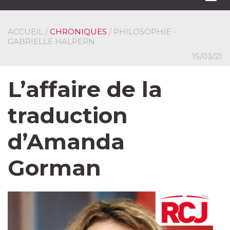
navi
ACCUEIL
/
CHRONIQUES
/ PHILOSOPHIE -
GABRIELLE HALPERN
15/03/21
L’affaire de la
traduction
d’Amanda
Gorman