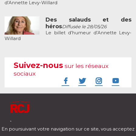
d’Annette Levy-Willard
Des salauds et des
héros
Diffusée le 28/05/26
Le billet d’humeur d’Annette Levy-
Willard
Suivez-nous
sur les réseaux
sociaux
À l'écoute de votre vie
En poursuivant votre navigation sur ce site, vous acceptez
Télécharger notre application pour iOs et Android