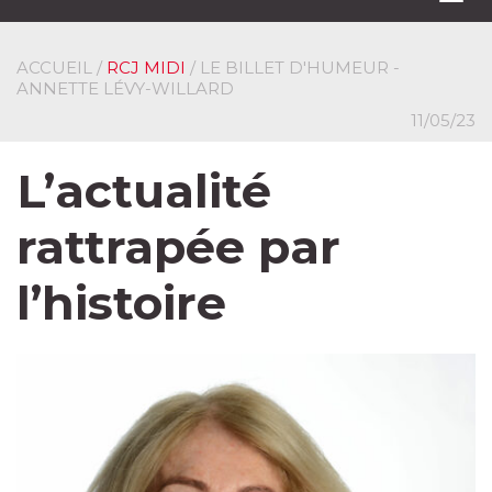
navi
ACCUEIL
/
RCJ MIDI
/ LE BILLET D'HUMEUR -
ANNETTE LÉVY-WILLARD
11/05/23
L’actualité
rattrapée par
l’histoire