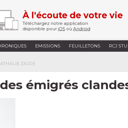
À l'écoute de votre vie
Téléchargez notre application
disponible pour
iOS
où
Android
HRONIQUES
EMISSIONS
FEUILLETONS
RCJ ST
NATHALIE ZAJDE
 des émigrés clande