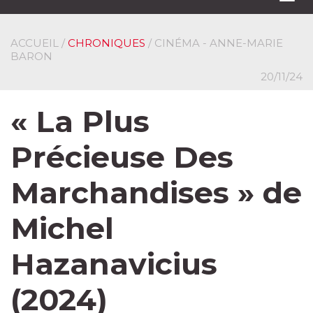
navi
ACCUEIL
/
CHRONIQUES
/ CINÉMA - ANNE-MARIE
BARON
20/11/24
« La Plus
Précieuse Des
Marchandises » de
Michel
Hazanavicius
(2024)