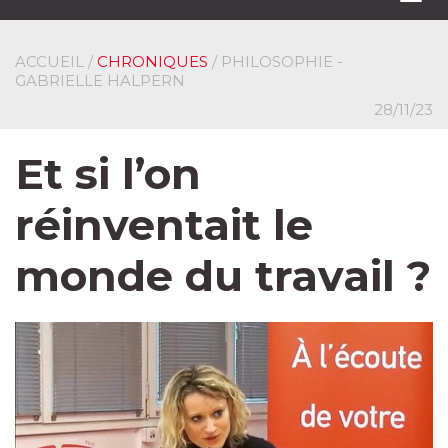
navi
ACCUEIL
/
CHRONIQUES
/ PHILOSOPHIE -
GABRIELLE HALPERN
28/11/23
Et si l’on
réinventait le
monde du travail ?