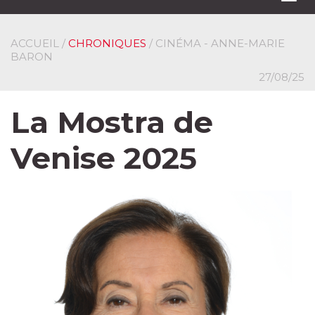
navi
ACCUEIL
/
CHRONIQUES
/ CINÉMA - ANNE-MARIE
BARON
27/08/25
La Mostra de
Venise 2025