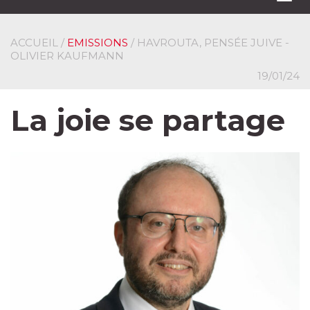
navi
ACCUEIL
/
EMISSIONS
/ HAVROUTA, PENSÉE JUIVE -
OLIVIER KAUFMANN
19/01/24
La joie se partage