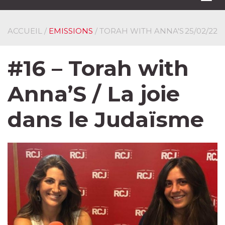
navi
ACCUEIL
/
EMISSIONS
/ TORAH WITH ANNA'S
25/02/22
#16 – Torah with
Anna’S / La joie
dans le Judaïsme