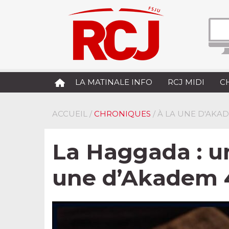
LA MATINALE INFO
RCJ MIDI
C
ACCUEIL
/
CHRONIQUES
/ À LA UNE D'AKA
La Haggada : un
une d’Akadem 