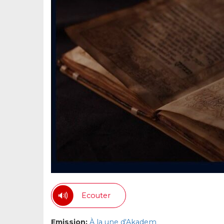
Ecouter
Emission:
À la une d'Akadem