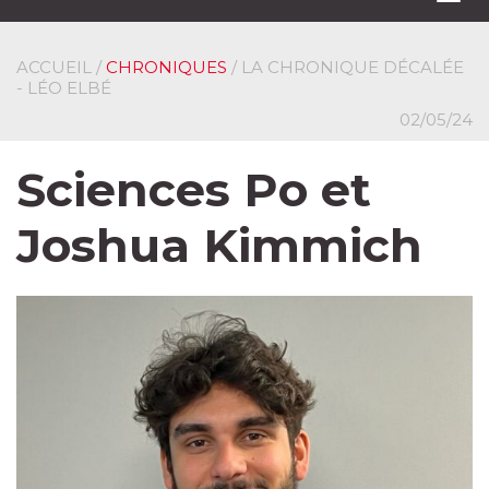
navi
ACCUEIL
/
CHRONIQUES
/ LA CHRONIQUE DÉCALÉE
- LÉO ELBÉ
02/05/24
Sciences Po et
Joshua Kimmich