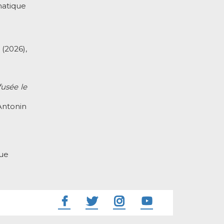
matique
(2026),
fusée le
Antonin
que