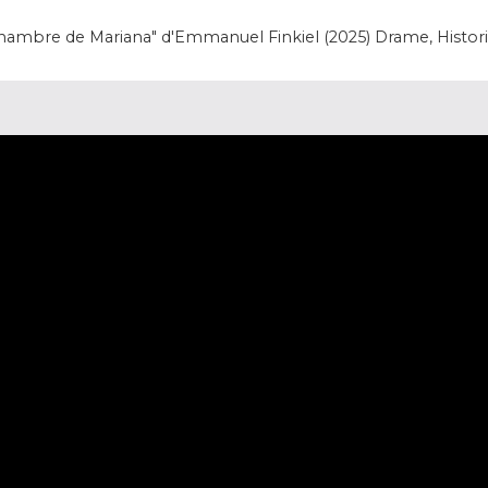
hambre de Mariana" d'Emmanuel Finkiel (2025) Drame, Histor