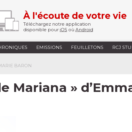
À l'écoute de votre vie
Téléchargez notre application
disponible pour
iOS
où
Android
HRONIQUES
EMISSIONS
FEUILLETONS
RCJ ST
-MARIE BARON
e Mariana » d’Emma