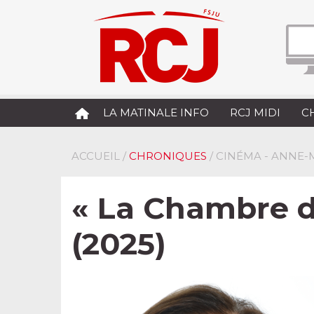
LA MATINALE INFO
RCJ MIDI
C
ACCUEIL
/
CHRONIQUES
/ CINÉMA - ANNE
« La Chambre d
(2025)