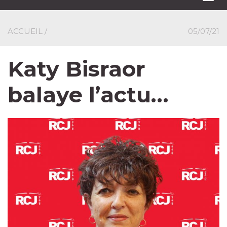
navi
ACCUEIL
/
05/07/21
Katy Bisraor
balaye l’actu…