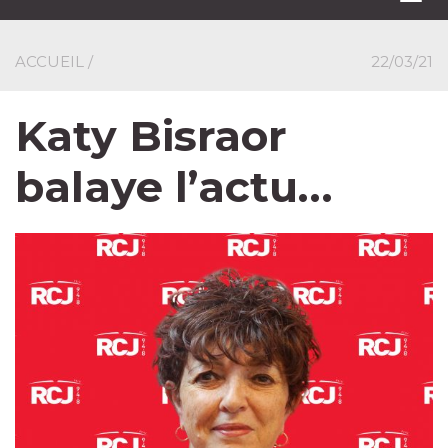
navi
ACCUEIL
/
22/03/21
Katy Bisraor
balaye l’actu…