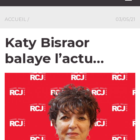
navi
ACCUEIL
/
03/05/21
Katy Bisraor
balaye l’actu…