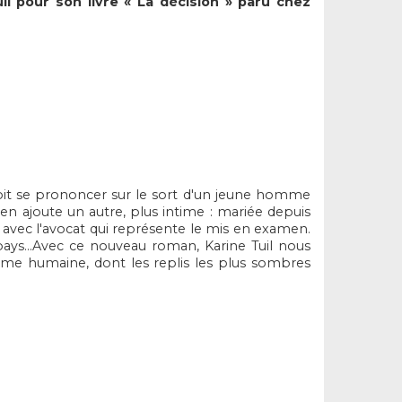
il pour son livre « La décision » paru chez
 doit se prononcer sur le sort d'un jeune homme
'en ajoute un autre, plus intime : mariée depuis
on avec l'avocat qui représente le mis en examen.
 pays...Avec ce nouveau roman, Karine Tuil nous
l'âme humaine, dont les replis les plus sombres