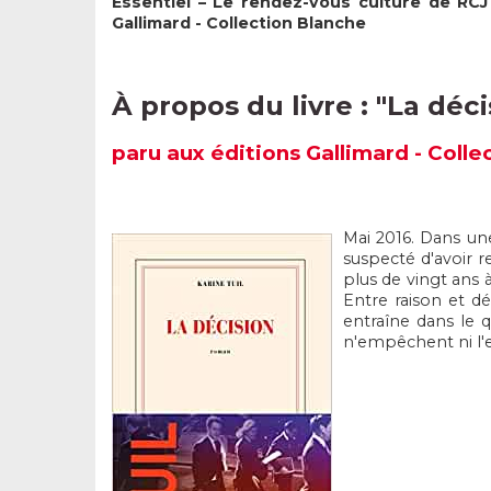
Essentiel – Le rendez-vous culture de RCJ 
Gallimard - Collection Blanche
À propos du livre : "
La déci
paru aux éditions
Gallimard - Colle
Mai 2016. Dans une
suspecté d'avoir r
plus de vingt ans 
Entre raison et dé
entraîne dans le q
n'empêchent ni l'e