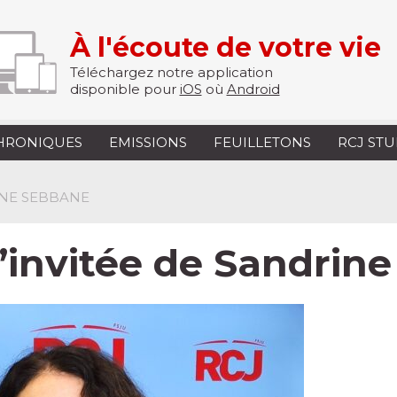
À l'écoute de votre vie
Téléchargez notre application
disponible pour
iOS
où
Android
HRONIQUES
EMISSIONS
FEUILLETONS
RCJ ST
INE SEBBANE
 l’invitée de Sandri