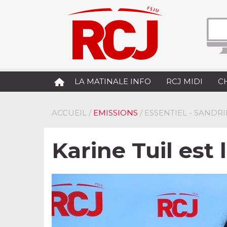
LA MATINALE INFO
RCJ MIDI
C
ACCUEIL
/
EMISSIONS
/ ESSENTIEL - SANDR
Karine Tuil est