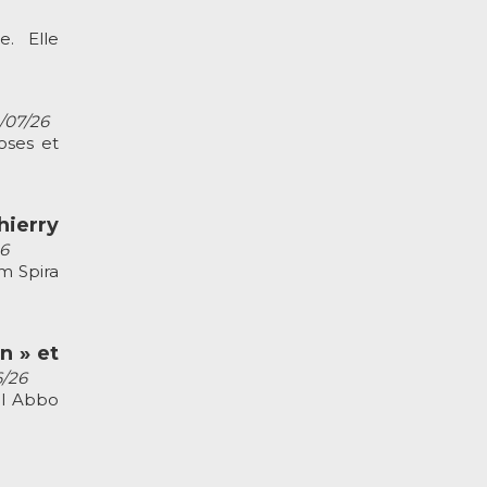
. Elle
2/07/26
oses et
ierry
26
m Spira
n » et
6/26
el Abbo