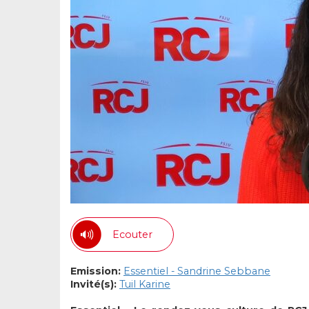
Ecouter
Emission:
Essentiel - Sandrine Sebbane
Invité(s):
Tuil Karine