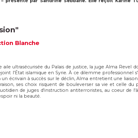
– présenté par Sandrine Sebbane. Elle reçoit Karine Tu
sion
"
ction Blanche
 aile ultrasécurisée du Palais de justice, la juge Alma Revel
ejoint l'État islamique en Syrie. À ce dilemme professionnel s
à un écrivain à succès sur le déclin, Alma entretient une liais
raison, ses choix risquent de bouleverser sa vie et celle du
uotidien de juges d'instruction antiterroristes, au coeur de 
spoir ni la beauté.