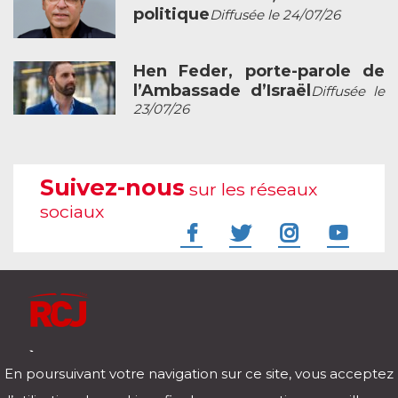
politique
Diffusée le 24/07/26
Hen Feder, porte-parole de
l’Ambassade d’Israël
Diffusée le
23/07/26
Suivez-nous
sur les réseaux
sociaux
À l'écoute de votre vie
En poursuivant votre navigation sur ce site, vous acceptez
Télécharger notre application pour iOs et Android