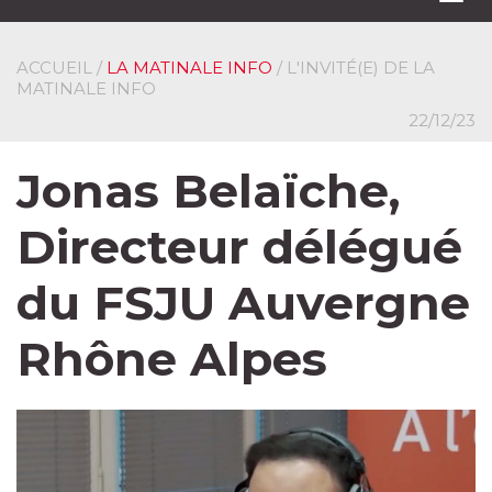
navi
ACCUEIL
/
LA MATINALE INFO
/ L'INVITÉ(E) DE LA
MATINALE INFO
22/12/23
Jonas Belaïche,
Directeur délégué
du FSJU Auvergne
Rhône Alpes