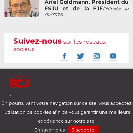
Ariel Goldmann, Président du
FSJU et de la FJF
Diffusée le
01/07/26
Suivez-nous
sur les réseaux
sociaux
À l'écoute de votre vie
En poursuivant votre navigation sur ce site, vous acceptez
Télécharger notre application pour iOs et Android
l’utilisation de cookies afin de vous garantir une meilleure
expérience sur notre site.
RCJ en direct
En savoir plus
J'accepte
00:00
/
00:00