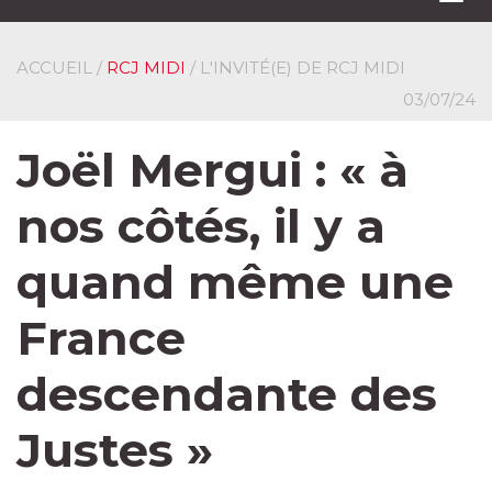
navi
ACCUEIL
/
RCJ MIDI
/ L'INVITÉ(E) DE RCJ MIDI
03/07/24
Joël Mergui : « à
nos côtés, il y a
quand même une
France
descendante des
Justes »