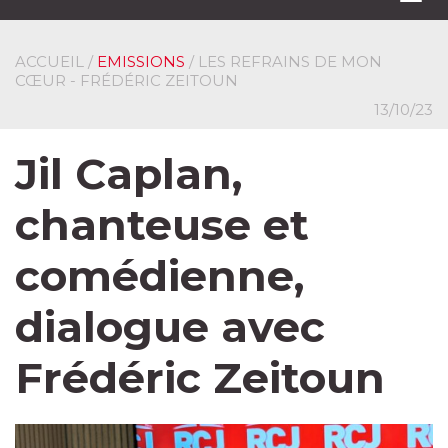
navi
ACCUEIL
/
EMISSIONS
/ LES REFRAINS DE MON
CŒUR - FRÉDÉRIC ZEITOUN
13/10/23
Jil Caplan,
chanteuse et
comédienne,
dialogue avec
Frédéric Zeitoun