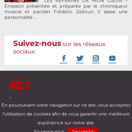
LES REFRAINS DE MON CŒUR –
Émission présentée et préparée par le chroniqueur
musical et parolier Frédéric Zeitoun. Il laisse une
personnalité ...
Suivez-nous
sur les réseaux
sociaux
À l'écoute de votre vie
En poursuivant votre navigation sur ce site, vous acceptez
Télécharger notre application pour iOs et Android
l’utilisation de cookies afin de vous garantir une meilleure
expérience sur notre site.
RCJ en direct
En savoir plus
J'accepte