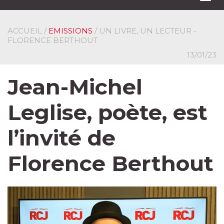
navi
ACCUEIL
/
EMISSIONS
/ UN LIVRE, UN LECTEUR -
FLORENCE BERTHOUT
13/01/23
Jean-Michel
Leglise, poète, est
l’invité de
Florence Berthout